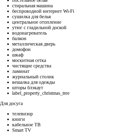
постельное бельё
стиральная машина
беспроводной интернет Wi-Fi
сушилка для белья
центральное отопление
утюг с гладильной доской
водонагреватель
балкон
металлическая дверь
домофон
шкаф
москитная сетка
чистящие средства
ламинат
журнальный столик
вешалка для одежды
шторы блэкаут
label_property_christmas_tree
Для досуга
телевизор
книги
кабельное ТВ
Smart TV