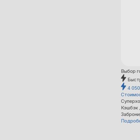
Выбор г
Быст
4 05
Стоимос
Суперхо
Кэшбэк
Заброни
Подроб