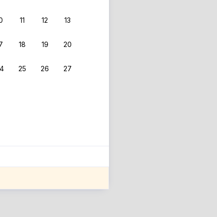
0
11
12
13
7
18
19
20
4
25
26
27
ле оценки проживания.