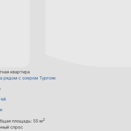
тная квартира
а рядом с озером Тургояк
й
тей
ни
2
бщая площадь: 55 м
нный спрос