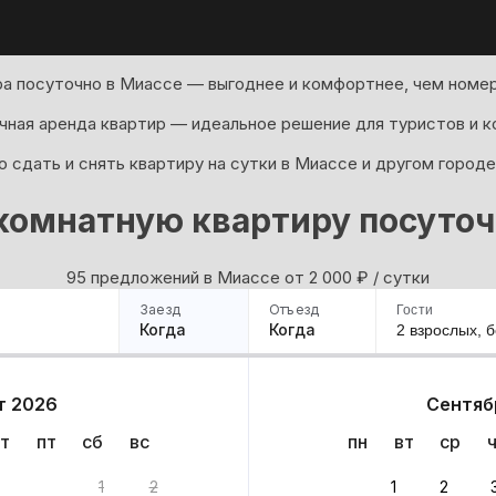
а посуточно в Миассе — выгоднее и комфортнее, чем номер
ная аренда квартир — идеальное решение для туристов и к
 сдать и снять квартиру на сутки в Миассе и другом городе
комнатную квартиру посуточ
95 предложений в Миассе oт 2 000
₽
/ сутки
Заезд
Отъезд
Гости
Когда
Когда
2 взрослых,
б
ример
Санкт-Петербург
Москва
Сочи
Минск
Казань
Дагестан
Кисловодск
Аб
т 2026
Сентяб
Квартиры
Гостиницы
Дома
Частный сектор
т
пт
сб
вс
пн
вт
ср
тов
1
2
1
2