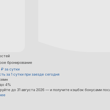
остей
рое бронирование
0
₽
за сутки
ть за 1 сутки при заезде сегодня
зяин
 до 4%
руйте до 31 августа 2026 — и получите кэшбэк бонусами пос
нее