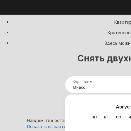
Квартир
Краткосроч
Здесь можно
Снять двух
Куда едем
Нап
Авгус
пн
вт
ср
ч
Найдём, где остановиться в Миассе: 95 вариан
Показать на карте