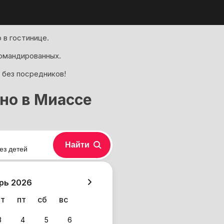
 в гостинице.
омандированных.
 без посредников!
но в Миассе
Найти
ез детей
хазия
рь 2026
чт
пт
сб
вс
3
4
5
6