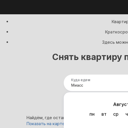
Квартир
Краткосроч
Здесь можно
Снять квартиру 
Куда едем
Нап
Авгус
пн
вт
ср
ч
Найдём, где остановиться в Миассе: 6 вариант
Показать на карте