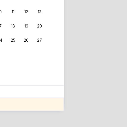
0
11
12
13
7
18
19
20
4
25
26
27
ле оценки проживания.