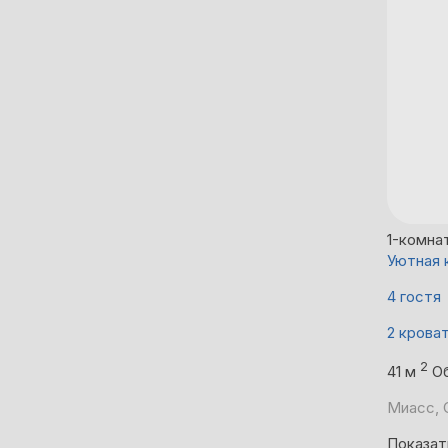
1-комна
Уютная 
4 гостя
2 крова
2
41 м
О
Миасс, С
Показат