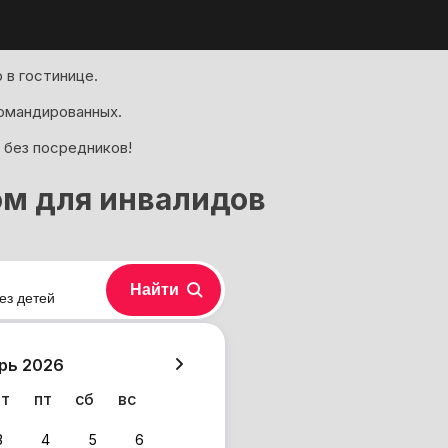
 в гостинице.
омандированных.
 без посредников!
ом для инвалидов
Найти
ез детей
хазия
рь 2026
чт
пт
сб
вс
3
4
5
6