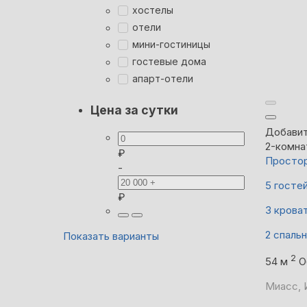
хостелы
отели
мини-гостиницы
гостевые дома
апарт-отели
Цена за сутки
Добавит
2-комна
₽
Простор
-
5 госте
₽
3 крова
2 спаль
Показать варианты
2
54 м
О
Миасс, И