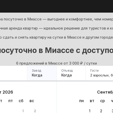
а посуточно в Миассе — выгоднее и комфортнее, чем номер
ная аренда квартир — идеальное решение для туристов и к
 сдать и снять квартиру на сутки в Миассе и другом городе
посуточно в Миассе с доступ
6 предложений в Миассе oт 3 000
₽
/ сутки
Заезд
Отъезд
Гости
Когда
Когда
2 взрослых,
б
ример
Санкт-Петербург
Москва
Сочи
Минск
Казань
Дагестан
Кисловодск
Аб
т 2026
Сентяб
Квартиры
Гостиницы
Дома
Частный сектор
т
пт
сб
вс
пн
вт
ср
ов
1
2
1
2