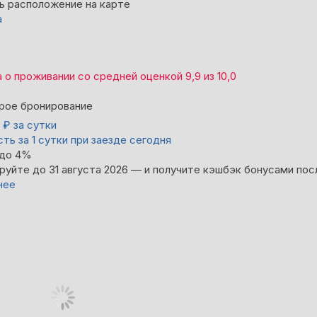
ь расположение на карте
а
а
о проживании со средней оценкой
9,9
из
10,0
рое бронирование
0
₽
за сутки
ть за 1 сутки при заезде сегодня
 до 4%
руйте до 31 августа 2026 — и получите кэшбэк бонусами пос
нее