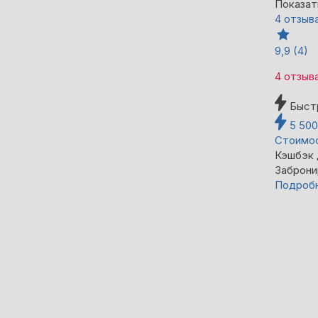
Показат
4 отзыв
9,9
(4)
4 отзыв
Быст
5 50
Стоимос
Кэшбэк
Заброни
Подроб