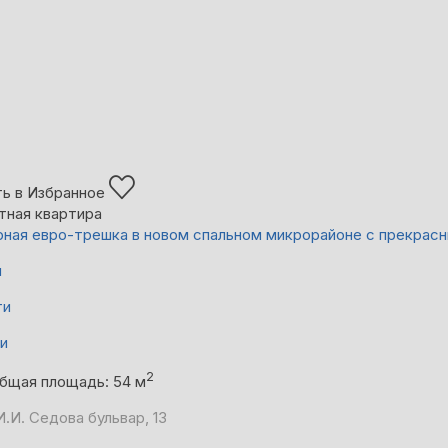
ь в Избранное
тная квартира
ная евро-трешка в новом спальном микрорайоне с прекрас
й
ти
ни
2
бщая площадь: 54 м
.И. Седова бульвар, 13